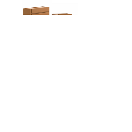
Sam
< Back
Mentions légales
Politique de confidentialité
Termes et conditions
Politique de cookies
ST International SRL
Via Varèse, 25/d ,
21047 Saronno (VA)