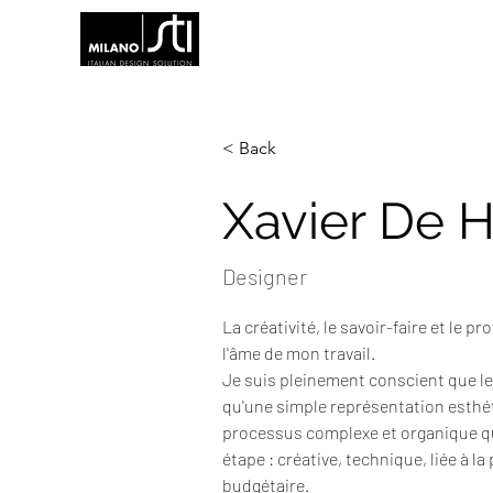
< Back
Xavier De 
Designer
La créativité, le savoir-faire et le p
l'âme de mon travail.
Je suis pleinement conscient que le
qu'une simple représentation esthét
processus complexe et organique qu
étape : créative, technique, liée à la
budgétaire.