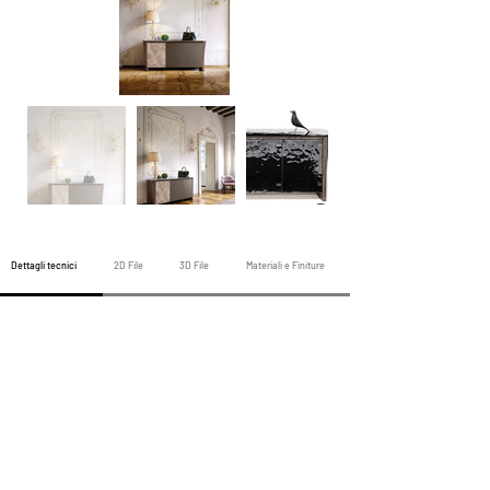
Dettagli tecnici
2D File
3D File
Materiali e Finiture