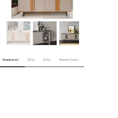
Dettagli tecnici
2D File
3D File
Materiali e Finiture