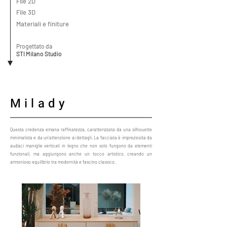
File 2D
File 3D
Materiali e finiture
Progettato da
STI Milano Studio
Milady
Questa credenza emana raffinatezza, caratterizzata da una silhouette
minimalista e da un'attenzione ai dettagli. La facciata è impreziosita da
audaci maniglie verticali in legno che non solo fungono da elementi
funzionali, ma aggiungono anche un tocco artistico, creando un
armonioso equilibrio tra modernità e fascino classico.