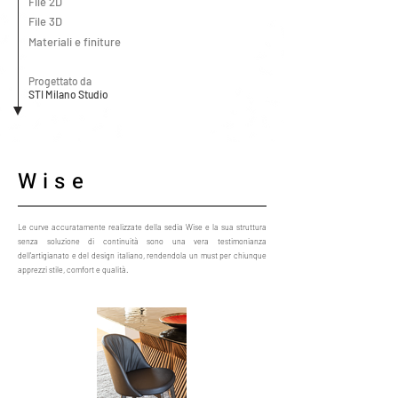
File 2D
File 3D
Materiali e finiture
Progettato da
STI Milano Studio
Wise
Le curve accuratamente realizzate della sedia Wise e la sua struttura
senza soluzione di continuità sono una vera testimonianza
dell'artigianato e del design italiano, rendendola un must per chiunque
apprezzi stile, comfort e qualità.