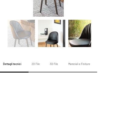
Dettagli tecnici
2D File
3D File
Materiali e Finiture