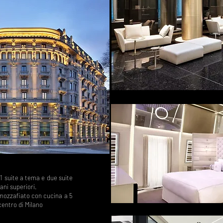
51 suite a tema e due suite
iani superiori.
 mozzafiato con cucina a 5
centro di Milano