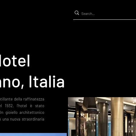
Hotel
ano, Italia
ntillante della raffinatezza
l 1932, l'hotel è stato
 gioiello architettonico
o una nuova straordinaria