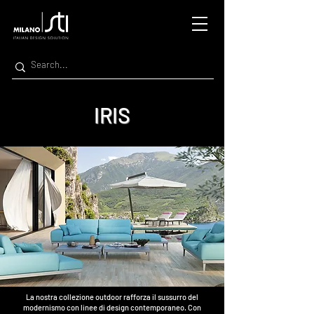
IRIS
La nostra collezione outdoor rafforza il sussurro del
modernismo con linee di design contemporaneo. Con