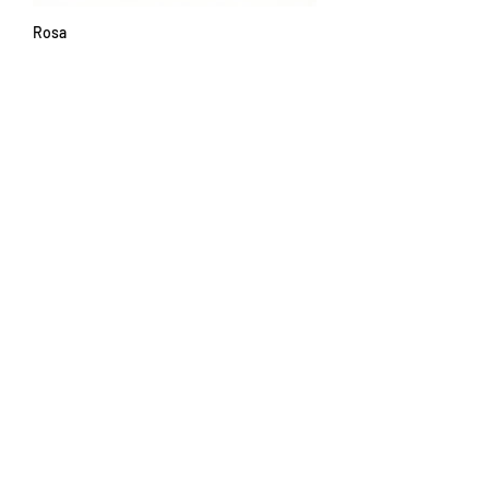
Rosa
John
< Back