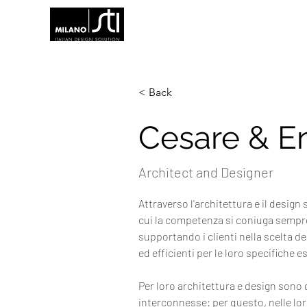
< Back
Cesare & En
Architect and Designer
Attraverso l'architettura e il design 
cui la competenza si coniuga sempre
supportando i clienti nella scelta de
ed efficienti per le loro specifiche e
Per loro architettura e design sono 
interconnesse: per questo, nelle loro