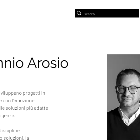
nio Arosio
sviluppano progetti in 
 con l'emozione, 
lle soluzioni più adatte 
sigenze.
discipline 
 soluzioni, la 