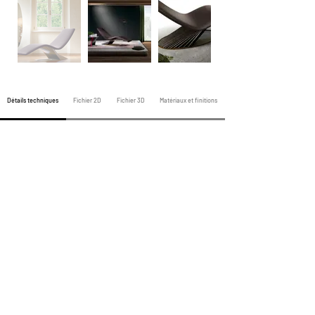
Détails techniques
Fichier 2D
Fichier 3D
Matériaux et finitions
Fauteuil précédent
Tous les fauteuils
Fauteuil suivant