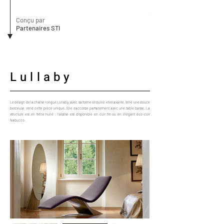
Conçu par
Partenaires STI
Lullaby
Le design de la chaise longue Lullaby, avec sa forme ondulée et relaxante, telle une douce
berceuse, rend cette pièce unique. Elle s'accorde parfaitement avec une table basse. La
structure est en frêne huilé ; l'assise est disponible en cuir fin ou en élégant éco-cuir
Nabucco.