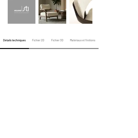
Détails techniques
Fichier 2D
Fichier 3D
Matériaux et finitions
Fauteuil précédent
Tous les fauteuils
Fauteuil suivant