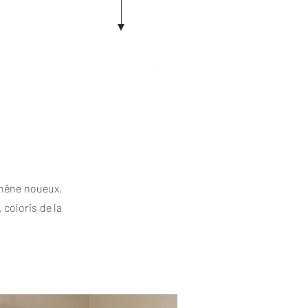
chêne noueux,
 coloris de la