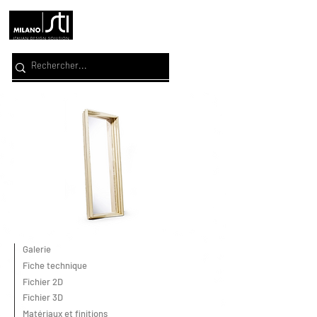
Galerie
Fiche technique
Fichier 2D
Fichier 3D
Matériaux et finitions