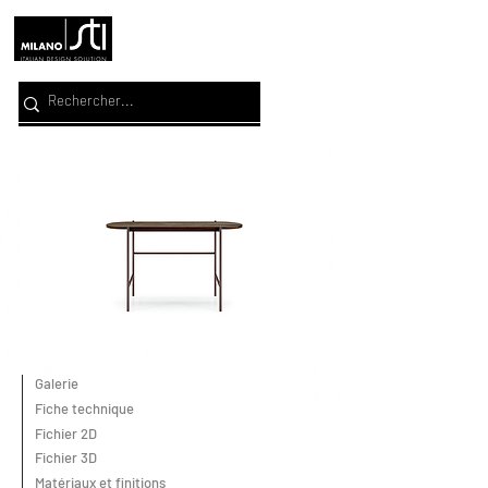
Galerie
Fiche technique
Fichier 2D
Fichier 3D
Matériaux et finitions