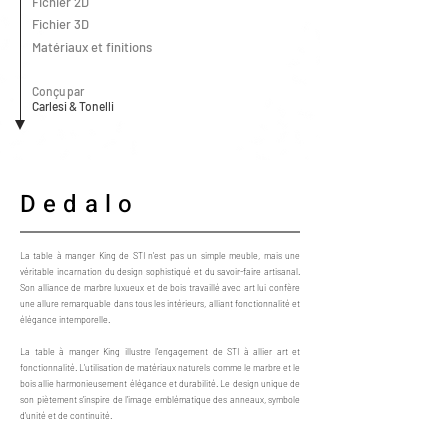
Fichier 2D
Fichier 3D
Matériaux et finitions
Conçu par
Carlesi & Tonelli
Dedalo
La table à manger King de STI n'est pas un simple meuble, mais une
véritable incarnation du design sophistiqué et du savoir-faire artisanal.
Son alliance de marbre luxueux et de bois travaillé avec art lui confère
une allure remarquable dans tous les intérieurs, alliant fonctionnalité et
élégance intemporelle.
La table à manger King illustre l'engagement de STI à allier art et
fonctionnalité. L'utilisation de matériaux naturels comme le marbre et le
bois allie harmonieusement élégance et durabilité. Le design unique de
son piètement s'inspire de l'image emblématique des anneaux, symbole
d'unité et de continuité.