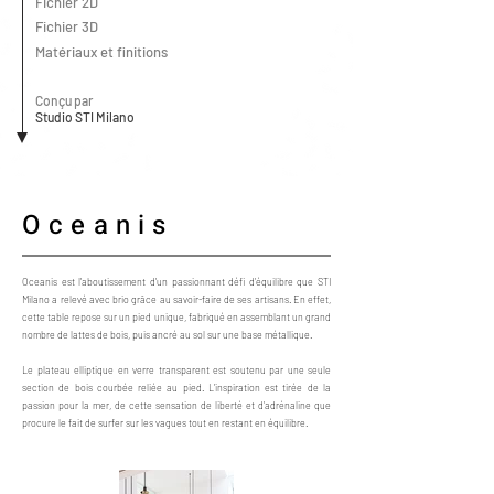
Fichier 2D
Fichier 3D
Matériaux et finitions
Conçu par
Studio STI Milano
Oceanis
Oceanis est l'aboutissement d'un passionnant défi d'équilibre que STI
Milano a relevé avec brio grâce au savoir-faire de ses artisans. En effet,
cette table repose sur un pied unique, fabriqué en assemblant un grand
nombre de lattes de bois, puis ancré au sol sur une base métallique.
Le plateau elliptique en verre transparent est soutenu par une seule
section de bois courbée reliée au pied. L'inspiration est tirée de la
passion pour la mer, de cette sensation de liberté et d'adrénaline que
procure le fait de surfer sur les vagues tout en restant en équilibre.