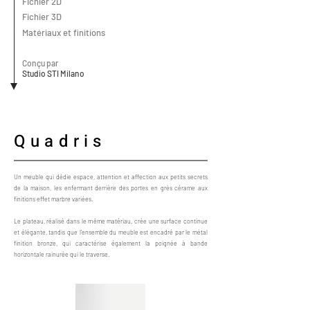
Fichier 2D
Fichier 3D
Matériaux et finitions
Conçu par
Studio STI Milano
Quadris
Un meuble qui dédie espace, attention et affection aux petits secrets
de la maison, les enfermant derrière des portes en grès cérame aux
finitions effet marbre variées.
Le plateau, réalisé dans le même matériau, crée une surface continue
et élégante, tandis que l'ensemble du meuble est encadré par le métal
finition bronze, qui caractérise également la poignée à bande
horizontale rainurée qui le traverse.