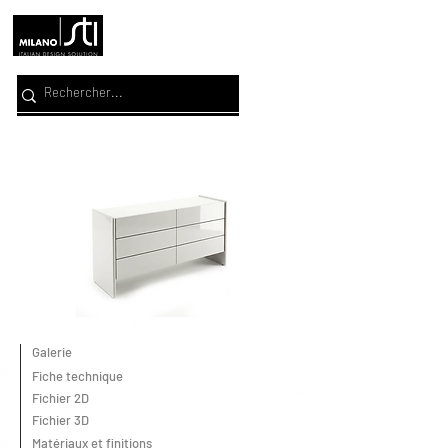
Galerie
Fiche technique
Fichier 2D
Fichier 3D
Matériaux et finitions