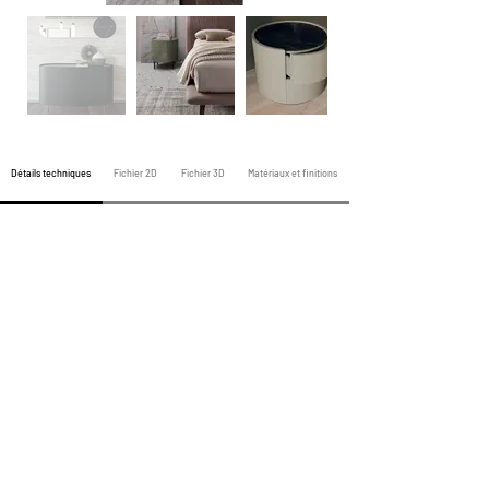
Détails techniques
Fichier 2D
Fichier 3D
Matériaux et finitions
Produits de la nuit précédente
Produits Toute la Nuit
Produits de la Nuit Prochaine