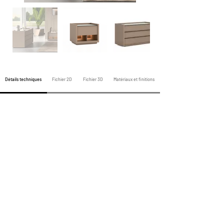
Détails techniques
Fichier 2D
Fichier 3D
Matériaux et finitions
Produits de la nuit précédente
Produits Toute la Nuit
Produits de la Nuit Prochaine