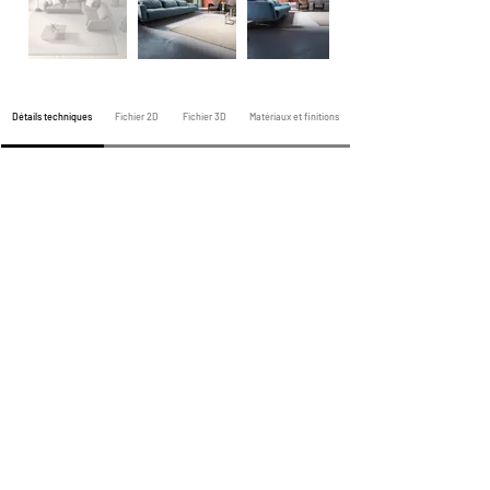
Détails techniques
Fichier 2D
Fichier 3D
Matériaux et finitions
Canapé précédent
Prochain canapé
Tous les canapés
Mentions légales
Politique de confidentialité