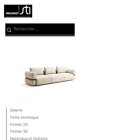
Galerie
Fiche technique
Fichier 2D
Fichier 3D
Matériaux et finitions