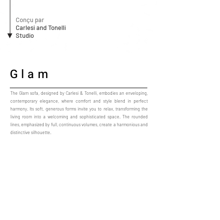
Conçu par
Carlesi and Tonelli
Studio
Glam
The Glam sofa, designed by Carlesi & Tonelli, embodies an enveloping,
contemporary elegance, where comfort and style blend in perfect
harmony. Its soft, generous forms invite you to relax, transforming the
living room into a welcoming and sophisticated space. The rounded
lines, emphasized by full, continuous volumes, create a harmonious and
distinctive silhouette.