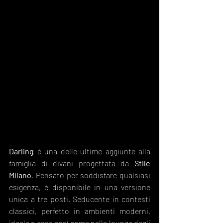
Darling
 è una delle ultime aggiunte alla 
famiglia di divani progettata da 
Stile 
Milano
. Pensato per soddisfare qualsiasi 
esigenza, è disponibile in una versione 
unica a tre posti. Seducente in contesti 
classici, perfetto in ambienti moderni, 
ideale a casa così come nelle lounge degli 