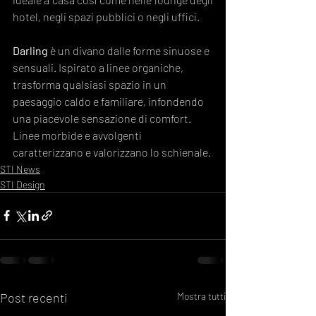
hotel, negli spazi pubblici o negli uffici.
Darling
 è un divano dalle forme sinuose e 
sensuali. Ispirato a linee organiche, 
trasforma qualsiasi spazio in un 
paesaggio caldo e familiare, infondendo 
una piacevole sensazione di comfort. 
Linee morbide e avvolgenti 
caratterizzano e valorizzano lo schienale.
STI News
STI Design
Post recenti
Mostra tutti