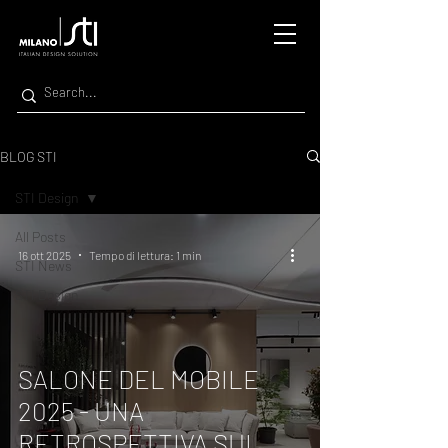
BLOG STI
STI Design
All Posts
16 ott 2025
Tempo di lettura: 1 min
STI News
STI Design
SALONE DEL MOBILE
2025 - UNA
RETROSPETTIVA SUL