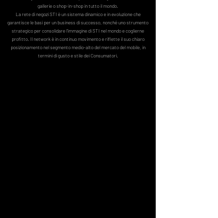
gallerie o shop-in-shop in tutto il mondo.
La rete di negozi STI è un sistema dinamico e in evoluzione che
garantisce le basi per un business di successo, nonché uno strumento
strategico per consolidare l'immagine di STI nel mondo e coglierne
profitto. Il network è in continuo movimento e riflette il suo chiaro
posizionamento nel segmento medio-alto del mercato del mobile, in
termini di gusto e stile dei Consumatori.