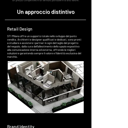
un prezzo competitivo e un servizio puntuale e di alto valore.
Un approccio distintivo
Retail Design
STI Milano offre un supporto totale nello sviluppo del punto
vendita. Architetti e designer qualificati e dedicati, sono pronti
a studiare e assistere i partner in ogni dettaglio del progetto
del negozio, dalla cura dell’allestimento dello spazio espositivo
alla comunicazione interna ed esterna, offrendo le migliori
soluzioni e garantendo sempre il valore e l’identità esclusiva del
marchio.
Brand Identity