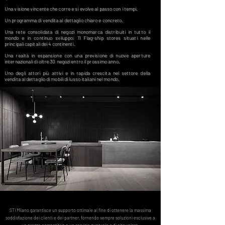
Una visione vincente che corre e si evolve al passo con i tempi.
Un programma di vendita al dettaglio chiaro e concreto.
Una rete consolidata di negozi monomarca distribuiti in tutto il
mondo e in continuo sviluppo: 11 Flag-ship stores situati nelle
principali capitali dei 4 continenti.
Una realtà in espansione con una previsione di nuove aperture
internazionali di oltre 30 negozi entro il prossimo anno.
Uno degli attori più attivi e in rapida crescita nel settore della
vendita al dettaglio di mobili di lusso italiani nel mondo.
STI Milano garantisce un supporto ottimale al fine di ottenere la massima
soddisfazione dei clienti e dei partner, fornendo sempre soluzioni esclusive a