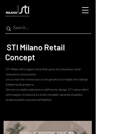
STI Milano Retail
Concept
STI Milano
offre l’opportunità di far parte di un business retail
innovativo e di successo
con un marchio riconosciuto e che garantisce il meglio che il design
italiano ha da proporre.
Nel settore dell'arredamento e dell'interior design, STI vanta infatti
un'immagine riconosciuta a livello mondiale, garanzia di qualità,
professionalità e assoluta affidabilità.