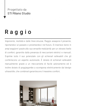
Progettato da
STI Milano Studio
Raggio
Imponente, morbido e dalle linee sinuose, Raggio assapora il presente,
riportandoci al passato e proiettandoci nel futuro. Si inserisce bene in
ampi soggiorni grazie alla sua versatile modularità per un elevato livello
di comfort, garantito dalla presenza di meccanismi elettrici e manuali.
Esprime tutto il suo potenziale con gli schienali sollevabili che gli
conferiscono un aspetto autorevole. È dotato di schienali sollevabili
manualmente grazie a un meccanismo di facile azionamento ed è
inoltre dotato di poggiagambe a scomparsa elettricamente dal design
ultrasottile, che combinati garantiscono il massimo comfort.