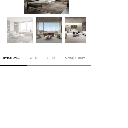
Dettagli tecnici
2D File
3D File
Materiali e Finiture