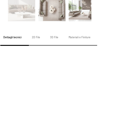
Dettagli tecnici
2D File
3D File
Materiali e Finiture
Divano precedente
Prossimo divano
Tutti i divani