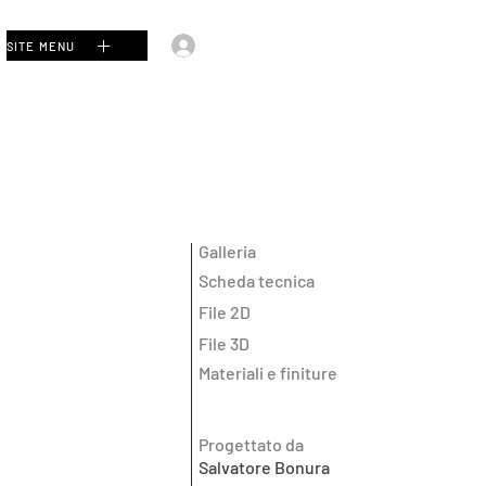
Accedi
SITE MENU
Galleria
Scheda tecnica
File 2D
File 3D
Materiali e finiture
Progettato da
Salvatore Bonura