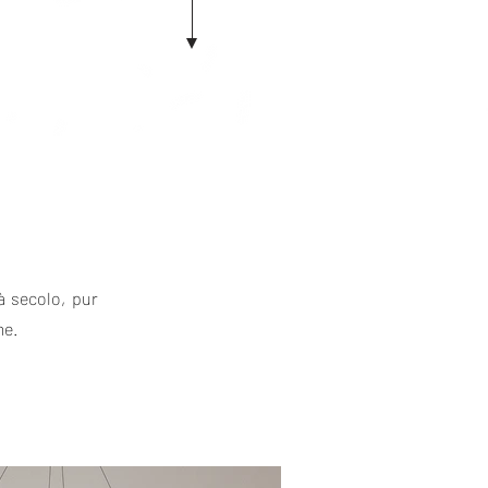
tà secolo, pur
me.