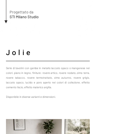
Progettato da
STI Milano Studio
Jolie
Serie di tavolini con gambe in metallo laccato opaco o manganese nei
colori, piano in legno, finiture: rovere artico, rovere nodato, olmo terra,
rovere tabacco, rovere termotrattato, olmo autunno, rovere grigio,
laccato opaco, lucido e poro aperto nei colori di collezione, effetto
cemento liscio, effetto materico argilla.
Disponibile in diverse varianti e dimensioni.