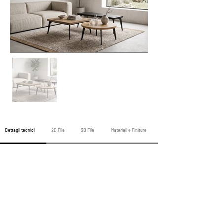
Fuori
dalla
galleria
Dettagli tecnici
2D File
3D File
Materiali e Finiture