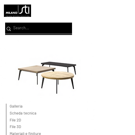
Galleria
Scheda tecnica
File 2D
File 3D
Materiali e finiture