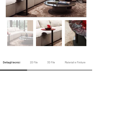
Dettagli tecnici
2D File
3D File
Materiali e Finiture