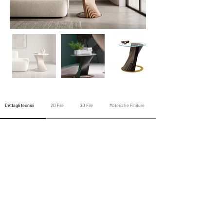
Dettagli tecnici
2D File
3D File
Materiali e Finiture