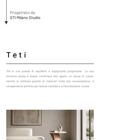
Progettato da
STI Milano Studio
Teti
Teti è una poesia di equilibrio e ingegnosità progettuale. La sua
struttura bassa e ampia conferisce allo spazio un senso di calma,
mentre la raffinata palette di materiali invita alla conversazione. Il
complemento perfetto per sedute morbide e un'illuminazione curata.