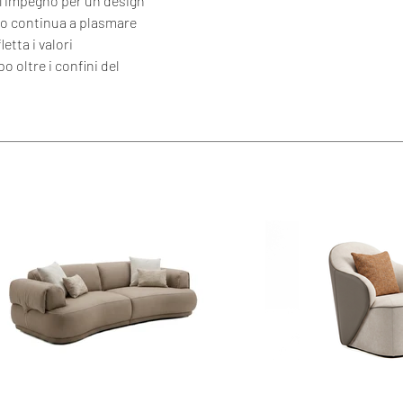
l'impegno per un design 
no continua a plasmare 
etta i valori 
 oltre i confini del 