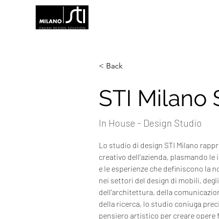
< Back
STI Milano 
In House - Design Studio
Lo studio di design STI Milano rappr
creativo dell'azienda, plasmando le id
e le esperienze che definiscono la n
nei settori del design di mobili, degli
dell'architettura, della comunicazion
della ricerca, lo studio coniuga prec
pensiero artistico per creare opere 