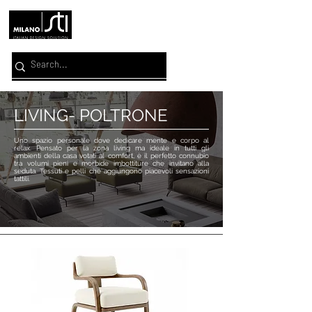
LIVING- POLTRONE
Uno spazio personale dove dedicare mente e corpo al
relax. Pensato per la zona living ma ideale in tutti gli
ambienti della casa votati al comfort, è il perfetto connubio
tra volumi pieni e morbide imbottiture che invitano alla
seduta. Tessuti e pelli che aggiungono piacevoli sensazioni
tattili.