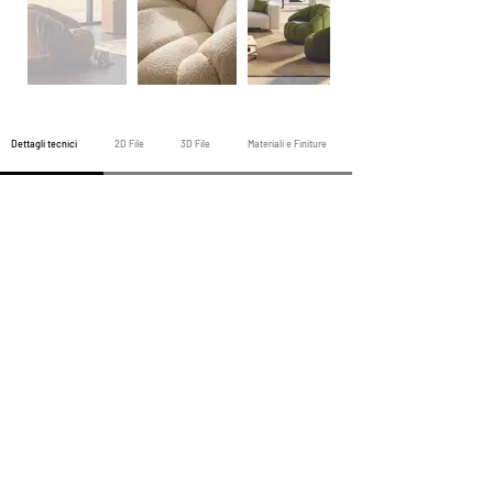
Dettagli tecnici
2D File
3D File
Materiali e Finiture
Poltrona precedente
Tutte le poltrone
Poltrona successiva