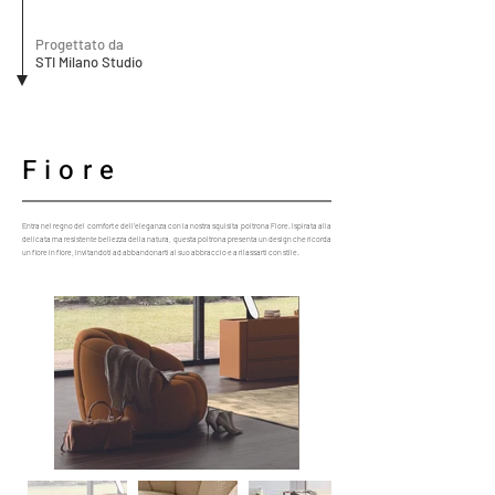
Progettato da
STI Milano Studio
Fiore
Entra nel regno del comfort e dell'eleganza con la nostra squisita poltrona Fiore. Ispirata alla
delicata ma resistente bellezza della natura, questa poltrona presenta un design che ricorda
un fiore in fiore, invitandoti ad abbandonarti al suo abbraccio e a rilassarti con stile.